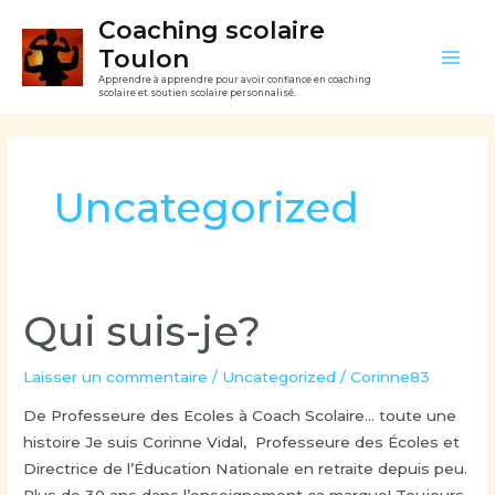
Aller
Mai
Coaching scolaire
au
Toulon
Men
contenu
Apprendre à apprendre pour avoir confiance en coaching
scolaire et soutien scolaire personnalisé.
Uncategorized
Qui suis-je?
Qui
suis-
je?
Laisser un commentaire
/
Uncategorized
/
Corinne83
De Professeure des Ecoles à Coach Scolaire… toute une
histoire Je suis Corinne Vidal, Professeure des Écoles et
Directrice de l’Éducation Nationale en retraite depuis peu.