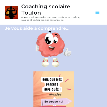
Aller
Mai
Coaching scolaire
au
Toulon
Men
contenu
Apprendre à apprendre pour avoir confiance en coaching
scolaire et soutien scolaire personnalisé.
Je vous aide à comprendre...