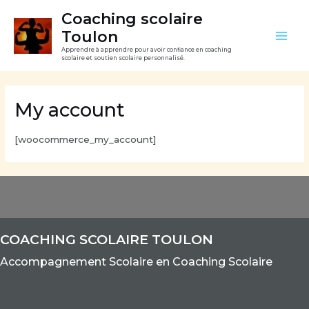
Aller
Mai
Coaching scolaire
au
Toulon
Men
contenu
Apprendre à apprendre pour avoir confiance en coaching
scolaire et soutien scolaire personnalisé.
My account
[woocommerce_my_account]
COACHING SCOLAIRE TOULON
Accom
pagnement Scolaire e
n Coaching Scolaire