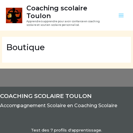
Aller
Mai
Coaching scolaire
au
Toulon
Men
contenu
Apprendre à apprendre pour avoir confiance en coaching
scolaire et soutien scolaire personnalisé.
Boutique
COACHING SCOLAIRE TOULON
Accom
pagnement Scolaire e
n Coaching Scolaire
Test des 7 profils d'apprentissage.